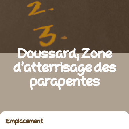
Doussard; Zone
d’atterrisage des
parapentes
emplacement