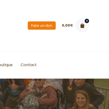
0
0,00
€
Faire un don
outique
Contact