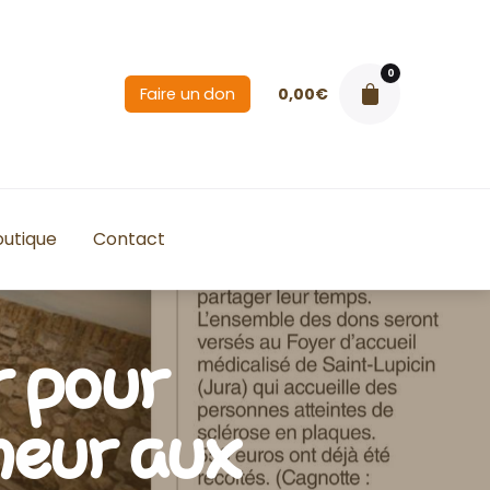
0
0,00
€
Faire un don
outique
Contact
r pour
heur aux