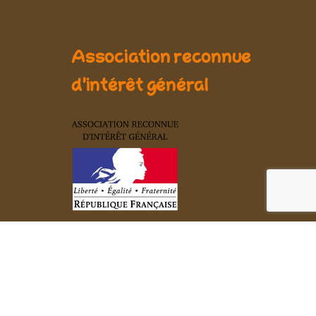
Association reconnue
d'intérêt général