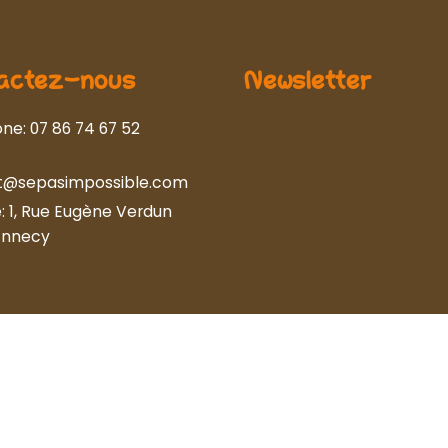
actez-nous
Newsletter
one:
07 86 74 67 52
t@sepasimpossible.com
e:
1, Rue Eugène Verdun
Annecy