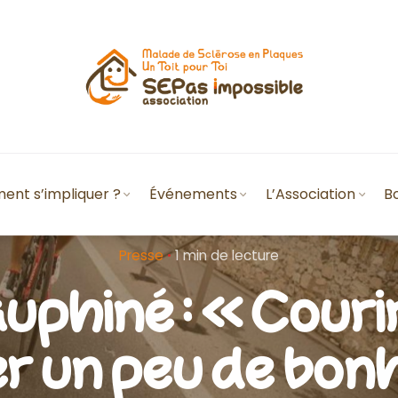
nt s’impliquer ?
Événements
L’Association
B
Presse
1 min de lecture
uphiné : « Couri
r un peu de bon