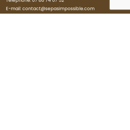
Téléphone:
07 86 74 67 52
E-mail:
contact@sepasimpossible.com
Adresse:
1, Rue Eugène Verdun
74000 Annecy
Newsletter
Association reconnue d'intérêt