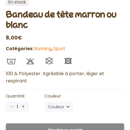
En stock
Bandeau de tête marron ou
blanc
8,00
€
Catégories:
Running
,
Sport
100 & Polyester. Agréable à porter, léger et
respirant
Quantité:
Couleur:
quantité
de
Bandeau
de